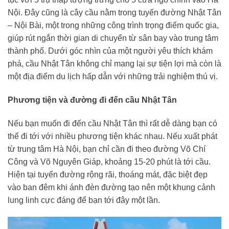
Nội. Đây cũng là cây cầu nằm trong tuyến đường Nhật Tân
– Nội Bài, một trong những công trình trọng điểm quốc gia,
giúp rút ngắn thời gian di chuyển từ sân bay vào trung tâm
thành phố. Dưới góc nhìn của một người yêu thích khám
phá, cầu Nhật Tân không chỉ mang lại sự tiện lợi mà còn là
một địa điểm du lịch hấp dẫn với những trải nghiệm thú vị.
Phương tiện và đường đi đến cầu Nhật Tân
Nếu bạn muốn đi đến cầu Nhật Tân thì rất dễ dàng bạn có
thể đi tới với nhiều phương tiện khác nhau. Nếu xuất phát
từ trung tâm Hà Nội, bạn chỉ cần đi theo đường Võ Chí
Công và Võ Nguyên Giáp, khoảng 15-20 phút là tới cầu.
Hiện tại tuyến đường rộng rãi, thoáng mát, đặc biệt đẹp
vào ban đêm khi ánh đèn đường tạo nên một khung cảnh
lung linh cực đáng để bạn tới đây một lần.