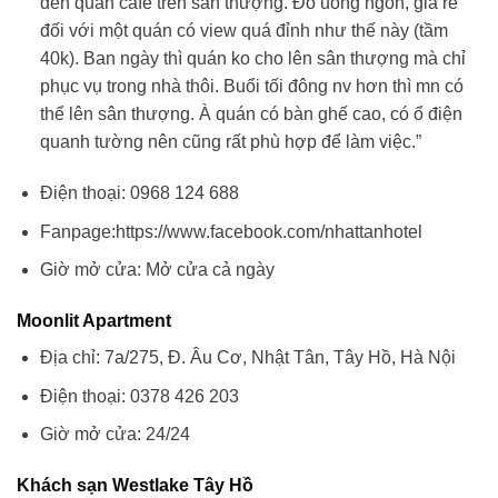
đến quán cafe trên sân thượng. Đồ uống ngon, giá rẻ
đối với một quán có view quá đỉnh như thế này (tầm
40k). Ban ngày thì quán ko cho lên sân thượng mà chỉ
phục vụ trong nhà thôi. Buổi tối đông nv hơn thì mn có
thể lên sân thượng. À quán có bàn ghế cao, có ổ điện
quanh tường nên cũng rất phù hợp để làm việc.”
Điện thoại: 0968 124 688
Fanpage:https://www.facebook.com/nhattanhotel
Giờ mở cửa: Mở cửa cả ngày
Moonlit Apartment
Địa chỉ: 7a/275, Đ. Âu Cơ, Nhật Tân, Tây Hồ, Hà Nội
Điện thoại: 0378 426 203
Giờ mở cửa: 24/24
Khách sạn Westlake Tây Hồ