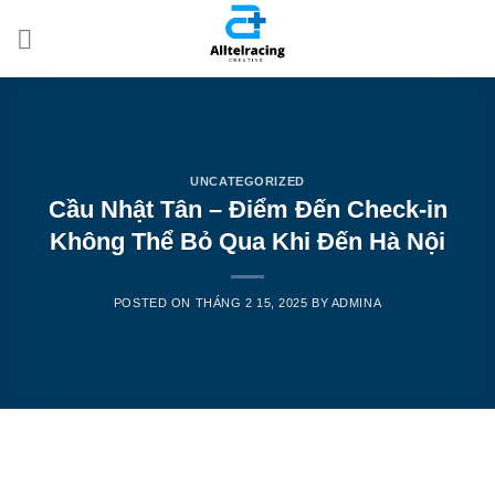
Skip
to
content
UNCATEGORIZED
Cầu Nhật Tân – Điểm Đến Check-in
Không Thể Bỏ Qua Khi Đến Hà Nội
POSTED ON
THÁNG 2 15, 2025
BY
ADMINA