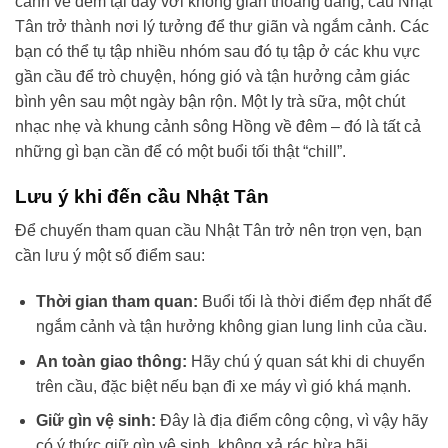
cảnh về đêm tại đây với không gian thoáng đãng, cầu Nhật
Tân trở thành nơi lý tưởng để thư giãn và ngắm cảnh. Các
bạn có thể tụ tập nhiều nhóm sau đó tụ tập ở các khu vực
gần cầu để trò chuyện, hóng gió và tận hưởng cảm giác
bình yên sau một ngày bận rộn. Một ly trà sữa, một chút
nhạc nhẹ và khung cảnh sông Hồng về đêm – đó là tất cả
những gì bạn cần để có một buổi tối thật “chill”.
Lưu ý khi đến cầu Nhật Tân
Để chuyến tham quan cầu Nhật Tân trở nên trọn vẹn, bạn
cần lưu ý một số điểm sau:
Thời gian tham quan:
Buổi tối là thời điểm đẹp nhất để
ngắm cảnh và tận hưởng không gian lung linh của cầu.
An toàn giao thông:
Hãy chú ý quan sát khi di chuyển
trên cầu, đặc biệt nếu bạn đi xe máy vì gió khá mạnh.
Giữ gìn vệ sinh:
Đây là địa điểm công cộng, vì vậy hãy
có ý thức giữ gìn vệ sinh, không xả rác bừa bãi.