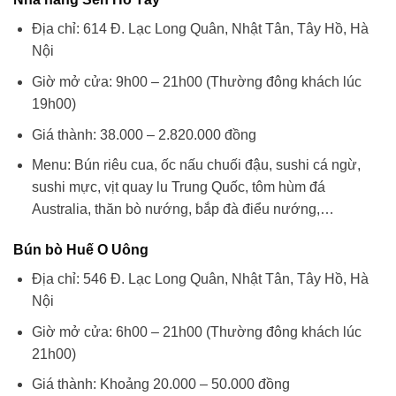
Địa chỉ: 614 Đ. Lạc Long Quân, Nhật Tân, Tây Hồ, Hà
Nội
Giờ mở cửa: 9h00 – 21h00 (Thường đông khách lúc
19h00)
Giá thành: 38.000 – 2.820.000 đồng
Menu: Bún riêu cua, ốc nấu chuối đậu, sushi cá ngừ,
sushi mực, vịt quay lu Trung Quốc, tôm hùm đá
Australia, thăn bò nướng, bắp đà điểu nướng,…
Bún bò Huế O Uông
Địa chỉ: 546 Đ. Lạc Long Quân, Nhật Tân, Tây Hồ, Hà
Nội
Giờ mở cửa: 6h00 – 21h00 (Thường đông khách lúc
21h00)
Giá thành: Khoảng 20.000 – 50.000 đồng