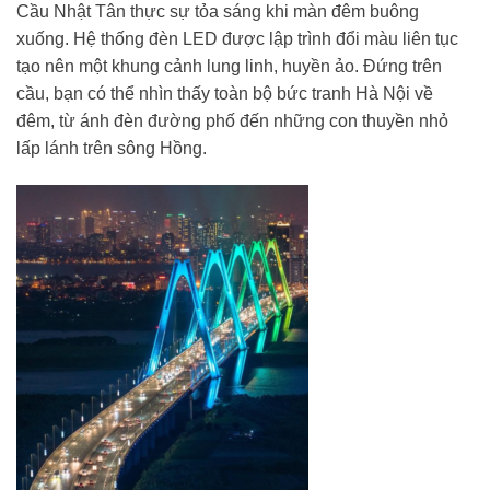
Cầu Nhật Tân thực sự tỏa sáng khi màn đêm buông
xuống. Hệ thống đèn LED được lập trình đổi màu liên tục
tạo nên một khung cảnh lung linh, huyền ảo. Đứng trên
cầu, bạn có thể nhìn thấy toàn bộ bức tranh Hà Nội về
đêm, từ ánh đèn đường phố đến những con thuyền nhỏ
lấp lánh trên sông Hồng.