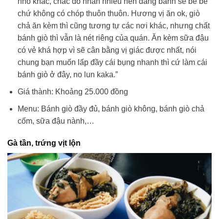
nhỏ khác, chắc do nhân nhiều nên dáng bánh sẽ bè bè
chứ không có chóp thuôn thuôn. Hương vị ăn ok, giò
chả ăn kèm thì cũng tương tự các nơi khác, nhưng chất
bánh giò thì vẫn là nét riêng của quán. Ăn kèm sữa đậu
có vẻ khá hợp vì sẽ cân bằng vị giác được nhất, nói
chung bạn muốn lấp đầy cái bụng nhanh thì cứ làm cái
bánh giò ở đây, no lun kaka.”
Giá thành: Khoảng 25.000 đồng
Menu: Bánh giò đầy đủ, bánh giò không, bánh giò chả
cốm, sữa đậu nành,…
Gà tần, trứng vịt lộn