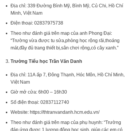
Địa chỉ: 339 Đường Bình Mỹ, Bình Mỹ, Củ Chi, Hồ Chí
Minh, Việt Nam
Điện thoại: 02837975738
Theo như đánh giá trên map của anh Phong Đại:
“
Trường vừa được tu sửa,phòng học rộng rãi,thoáng
mát,đầy đủ trang thiết bị,sân chơi rộng,có cây xanh.”
Trường Tiểu học Trần Văn Danh
Địa chỉ: 11A ấp 7, Đông Thạnh, Hóc Môn, Hồ Chí Minh,
Việt Nam
Giờ mở cửa: 6h00 – 16h30
Số điện thoại: 02837112740
Website: https://thtranvandanh.hcm.edu.vn/
Theo như đánh giá trên map của phụ huynh: “
Trường
đáp ứng được 1 lượng đông học sinh, giúp các em có