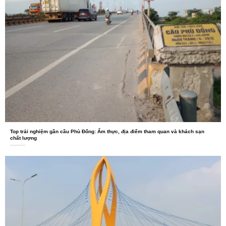
Top trải nghiệm gần cầu Phù Đổng: Ẩm thực, địa điểm tham quan và khách sạn
chất lượng