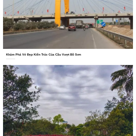
Khám Phá Vẻ Đẹp Kiến Trúc Của Cầu Vượt Bồ Sơn