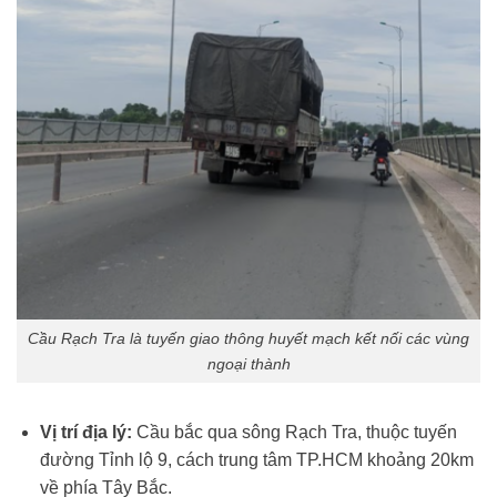
Cầu Rạch Tra là tuyến giao thông huyết mạch kết nối các vùng
ngoại thành
Vị trí địa lý:
Cầu bắc qua sông Rạch Tra, thuộc tuyến
đường Tỉnh lộ 9, cách trung tâm TP.HCM khoảng 20km
về phía Tây Bắc.