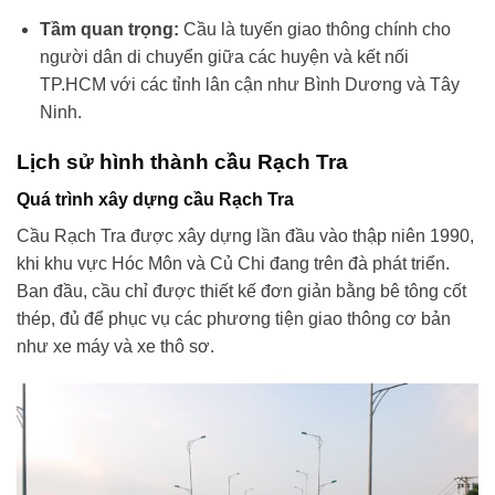
Tầm quan trọng:
Cầu là tuyến giao thông chính cho
người dân di chuyển giữa các huyện và kết nối
TP.HCM với các tỉnh lân cận như Bình Dương và Tây
Ninh.
Lịch sử hình thành cầu Rạch Tra
Quá trình xây dựng cầu Rạch Tra
Cầu Rạch Tra được xây dựng lần đầu vào thập niên 1990,
khi khu vực Hóc Môn và Củ Chi đang trên đà phát triển.
Ban đầu, cầu chỉ được thiết kế đơn giản bằng bê tông cốt
thép, đủ để phục vụ các phương tiện giao thông cơ bản
như xe máy và xe thô sơ.