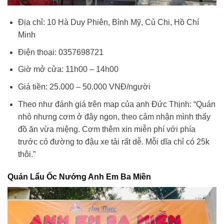
Địa chỉ: 10 Hà Duy Phiên, Bình Mỹ, Củ Chi, Hồ Chí
Minh
Điện thoại: 0357698721
Giờ mở cửa: 11h00 – 14h00
Giá tiền: 25.000 – 50.000 VNĐ/người
Theo như đánh giá trên map của anh Đức Thịnh: “
Quán
nhỏ nhưng cơm ở đây ngon, theo cảm nhận mình thấy
đồ ăn vừa miệng. Cơm thêm xin miễn phí với phía
trước có đường to đậu xe tải rất dễ. Mỗi dĩa chỉ có 25k
thôi.”
Quán Lẩu Ốc Nướng Anh Em Ba Miền