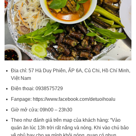
Địa chỉ: 57 Hà Duy Phiên, ẤP 6A, Củ Chi, Hồ Chí Minh,
Việt Nam
Điện thoại: 0938575729
Fanpage: https://www.facebook.com/detuoihoalu
Giờ mở cửa: 09h00 – 23h30
Theo như đánh giá trên map của khách hàng: “
Vào
quán ăn lúc 13h trời rất nắng và nóng. Khi vào chú bảo
vệ phủ bạy cho xe mình khỏi nóng, quan có phun