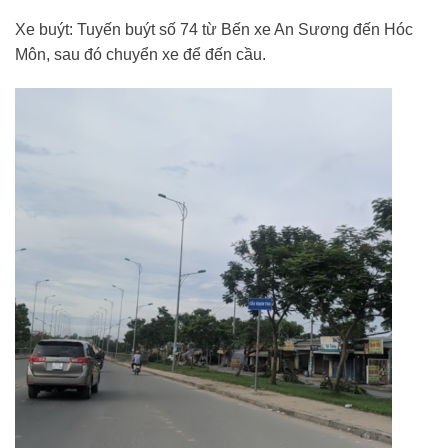
Xe buýt: Tuyến buýt số 74 từ Bến xe An Sương đến Hóc
Môn, sau đó chuyển xe để đến cầu.