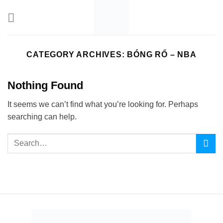
Skip
to
content
CATEGORY ARCHIVES:
BÓNG RỔ – NBA
Nothing Found
It seems we can’t find what you’re looking for. Perhaps
searching can help.