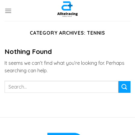
Skip
to
content
CATEGORY ARCHIVES:
TENNIS
Nothing Found
It seems we can’t find what you’re looking for. Perhaps
searching can help.