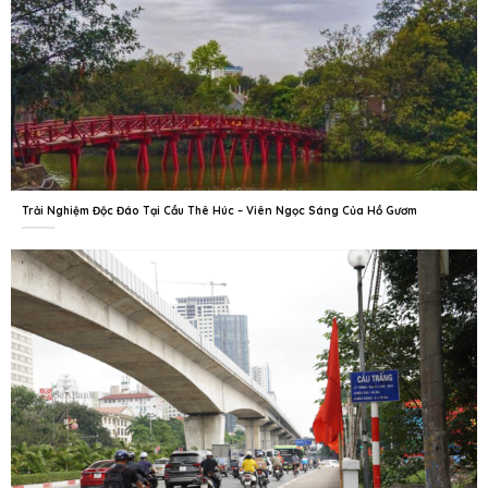
Trải Nghiệm Độc Đáo Tại Cầu Thê Húc – Viên Ngọc Sáng Của Hồ Gươm