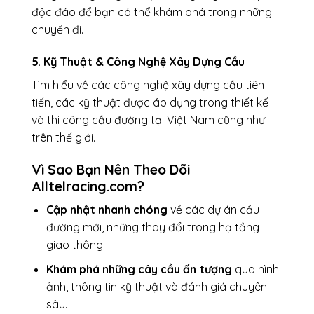
độc đáo để bạn có thể khám phá trong những
chuyến đi.
5. Kỹ Thuật & Công Nghệ Xây Dựng Cầu
Tìm hiểu về các công nghệ xây dựng cầu tiên
tiến, các kỹ thuật được áp dụng trong thiết kế
và thi công cầu đường tại Việt Nam cũng như
trên thế giới.
Vì Sao Bạn Nên Theo Dõi
Alltelracing.com?
Cập nhật nhanh chóng
về các dự án cầu
đường mới, những thay đổi trong hạ tầng
giao thông.
Khám phá những cây cầu ấn tượng
qua hình
ảnh, thông tin kỹ thuật và đánh giá chuyên
sâu.