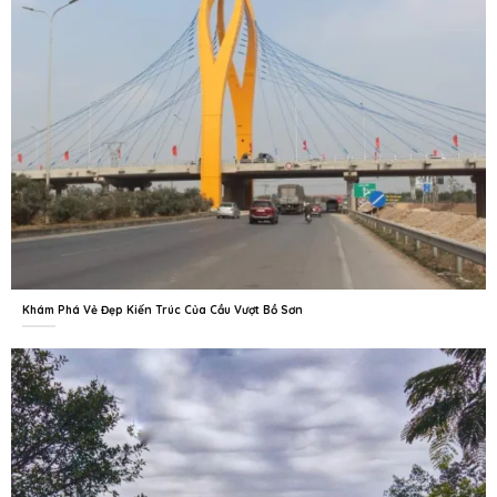
Khám Phá Vẻ Đẹp Kiến Trúc Của Cầu Vượt Bồ Sơn