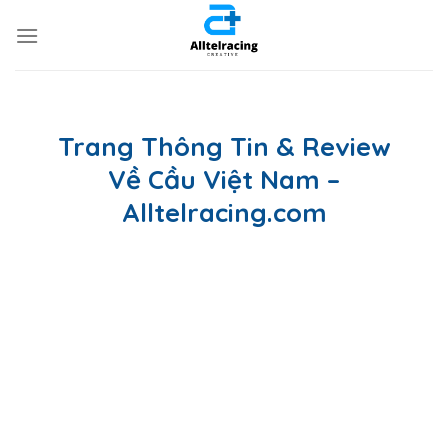
Skip
to
content
Trang Thông Tin & Review
Về Cầu Việt Nam –
Alltelracing.com