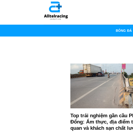
Skip
to
content
BÓNG ĐÁ 
Top trải nghiệm gần cầu 
Đổng: Ẩm thực, địa điểm 
quan và khách sạn chất l