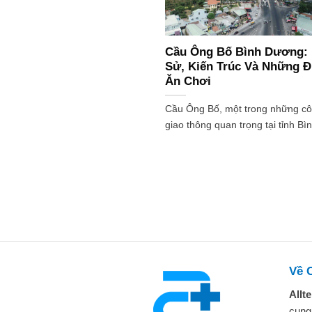
Cầu Ông Bố Bình Dương: 
Sử, Kiến Trúc Và Những Đ
Ăn Chơi
Cầu Ông Bố, một trong những cô
giao thông quan trọng tại tỉnh Bình
Về 
Allt
cung 