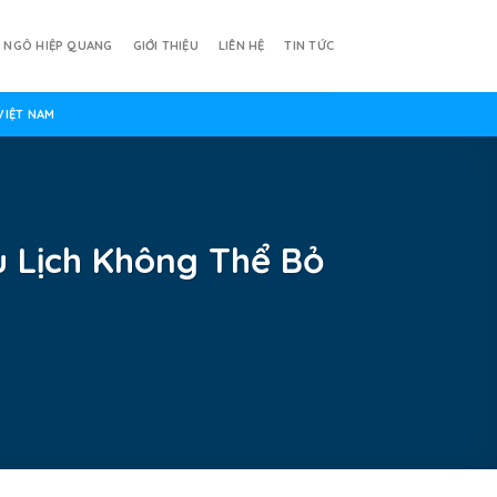
Ả NGÔ HIỆP QUANG
GIỚI THIỆU
LIÊN HỆ
TIN TỨC
VIỆT NAM
 Lịch Không Thể Bỏ