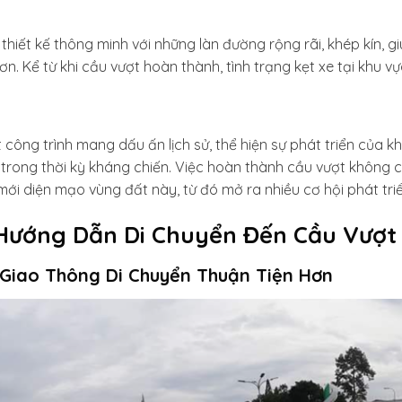
thiết kế thông minh với những làn đường rộng rãi, khép kín, gi
n. Kể từ khi cầu vượt hoàn thành, tình trạng kẹt xe tại khu v
công trình mang dấu ấn lịch sử, thể hiện sự phát triển của k
 trong thời kỳ kháng chiến. Việc hoàn thành cầu vượt không 
i diện mạo vùng đất này, từ đó mở ra nhiều cơ hội phát triể
Hướng Dẫn Di Chuyển Đến Cầu Vượt 
 Giao Thông Di Chuyển Thuận Tiện Hơn