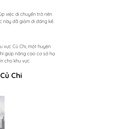
úp việc di chuyển trở nên
ực này đã giảm đi đáng kể.
hu vực Củ Chi, một huyện
chỉ giúp nâng cao cơ sở hạ
n cho khu vực.
Củ Chi