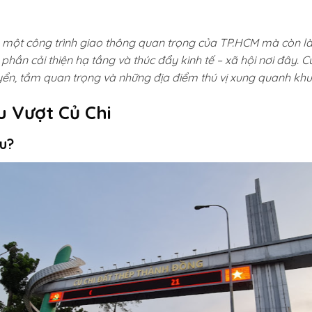
à một công trình giao thông quan trọng của TP.HCM mà còn l
 phần cải thiện hạ tầng và thúc đẩy kinh tế – xã hội nơi đây. Cù
yển, tầm quan trọng và những địa điểm thú vị xung quanh khu
u Vượt Củ Chi
u?