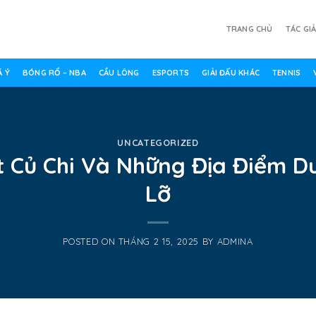
TRANG CHỦ
TÁC GI
 Ý
BÓNG RỔ – NBA
CẦU LÔNG
ESPORTS
GIẢI ĐẤU KHÁC
TENNIS
UNCATEGORIZED
 Củ Chi Và Những Địa Điểm Du
Lỡ
POSTED ON
THÁNG 2 15, 2025
BY
ADMINA