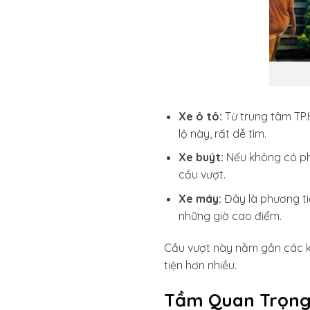
Xe ô tô:
Từ trung tâm TP.
lộ này, rất dễ tìm.
Xe buýt:
Nếu không có ph
cầu vượt.
Xe máy:
Đây là phương tiệ
những giờ cao điểm.
Cầu vượt này nằm gần các kh
tiện hơn nhiều.
Tầm Quan Trọng 