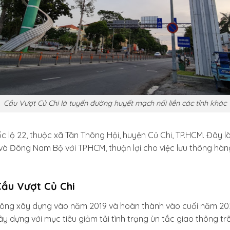
Cầu Vượt Củ Chi là tuyến đường huyết mạch nối liền các tỉnh khác
c lộ 22, thuộc xã Tân Thông Hội, huyện Củ Chi, TP.HCM. Đây
 và Đông Nam Bộ với TP.HCM, thuận lợi cho việc lưu thông hàn
ầu Vượt Củ Chi
công xây dựng vào năm 2019 và hoàn thành vào cuối năm 2021
y dựng với mục tiêu giảm tải tình trạng ùn tắc giao thông trê