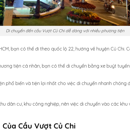
Di chuyển đến cầu Vượt Củ Chi dễ dàng với nhiều phương tiện
HCM, bạn có thể đi theo quốc lộ 22, hướng về huyện Củ Chi.
ương tiện cá nhân, bạn có thể di chuyển bằng xe buýt tuyến
n phổ biến và tiện lợi nhất cho việc di chuyển nhanh chóng 
u dân cư, khu công nghiệp, nên việc di chuyển vào các khu 
Của Cầu Vượt Củ Chi