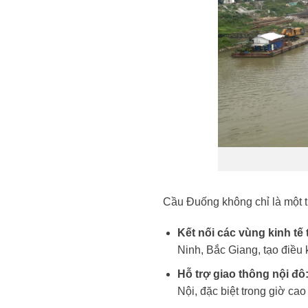
Cầu Đuống không chỉ là một tu
Kết nối các vùng kinh tế
Ninh, Bắc Giang, tạo điều 
Hỗ trợ giao thông nội đô
Nội, đặc biệt trong giờ cao