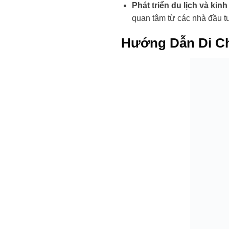
Phát triển du lịch và kin
quan tâm từ các nhà đầu tư
Hướng Dẫn Di C