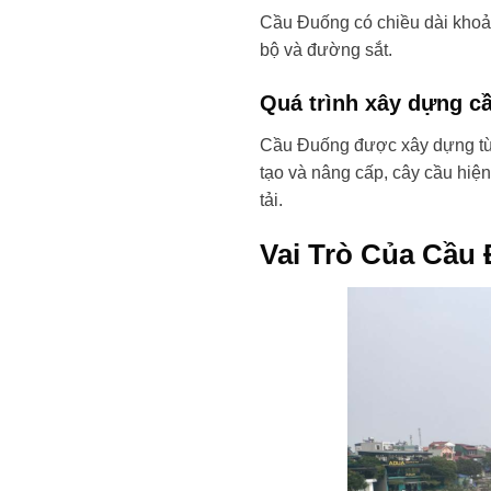
Cầu Đuống có chiều dài khoản
bộ và đường sắt.
Quá trình xây dựng c
Cầu Đuống được xây dựng từ 
tạo và nâng cấp, cây cầu hiện
tải.
Vai Trò Của Cầu