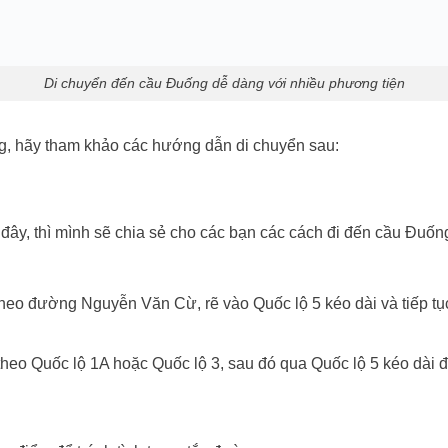
Di chuyển đến cầu Đuống dễ dàng với nhiều phương tiện
, hãy tham khảo các hướng dẫn di chuyển sau:
:
i đây, thì mình sẽ chia sẻ cho các bạn các cách đi đến cầu Đuố
theo đường Nguyễn Văn Cừ, rẽ vào Quốc lộ 5 kéo dài và tiếp tục 
theo Quốc lộ 1A hoặc Quốc lộ 3, sau đó qua Quốc lộ 5 kéo dài 