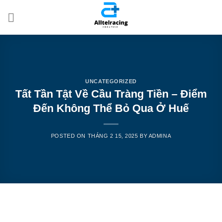
Skip
to
content
UNCATEGORIZED
Tất Tần Tật Về Cầu Tràng Tiền – Điểm
Đến Không Thể Bỏ Qua Ở Huế
POSTED ON
THÁNG 2 15, 2025
BY
ADMINA