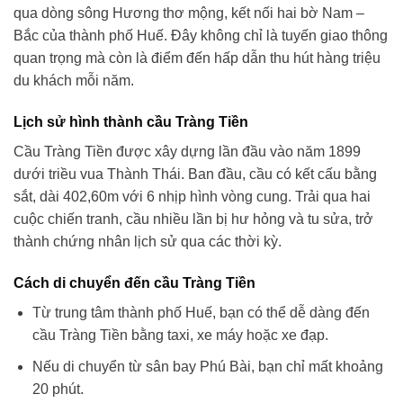
qua dòng sông Hương thơ mộng, kết nối hai bờ Nam –
Bắc của thành phố Huế. Đây không chỉ là tuyến giao thông
quan trọng mà còn là điểm đến hấp dẫn thu hút hàng triệu
du khách mỗi năm.
Lịch sử hình thành cầu Tràng Tiền
Cầu Tràng Tiền được xây dựng lần đầu vào năm 1899
dưới triều vua Thành Thái. Ban đầu, cầu có kết cấu bằng
sắt, dài 402,60m với 6 nhịp hình vòng cung. Trải qua hai
cuộc chiến tranh, cầu nhiều lần bị hư hỏng và tu sửa, trở
thành chứng nhân lịch sử qua các thời kỳ.
Cách di chuyển đến cầu Tràng Tiền
Từ trung tâm thành phố Huế, bạn có thể dễ dàng đến
cầu Tràng Tiền bằng taxi, xe máy hoặc xe đạp.
Nếu di chuyển từ sân bay Phú Bài, bạn chỉ mất khoảng
20 phút.