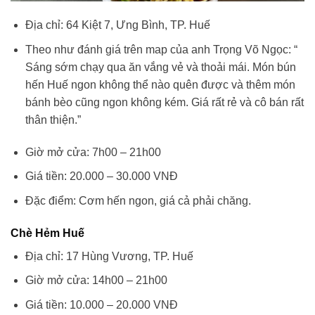
Địa chỉ: 64 Kiệt 7, Ưng Bình, TP. Huế
Theo như đánh giá trên map của anh Trọng Võ Ngọc: “
Sáng sớm chạy qua ăn vắng vẻ và thoải mái. Món bún
hến Huế ngon không thể nào quên được và thêm món
bánh bèo cũng ngon không kém. Giá rất rẻ và cô bán rất
thân thiện.”
Giờ mở cửa: 7h00 – 21h00
Giá tiền: 20.000 – 30.000 VNĐ
Đặc điểm: Cơm hến ngon, giá cả phải chăng.
Chè Hẻm Huế
Địa chỉ: 17 Hùng Vương, TP. Huế
Giờ mở cửa: 14h00 – 21h00
Giá tiền: 10.000 – 20.000 VNĐ