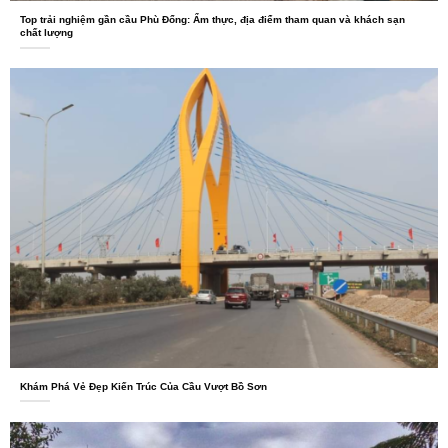
Top trải nghiệm gần cầu Phù Đổng: Ẩm thực, địa điểm tham quan và khách sạn
chất lượng
Khám Phá Vẻ Đẹp Kiến Trúc Của Cầu Vượt Bồ Sơn