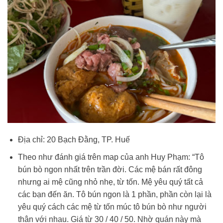
Địa chỉ: 20 Bạch Đằng, TP. Huế
Theo như đánh giá trên map của anh Huy Phạm: “
Tô
bún bò ngon nhất trên trần đời. Các mệ bán rất đông
nhưng ai mệ cũng nhỏ nhẹ, từ tốn. Mệ yêu quý tất cả
các bạn đến ăn. Tô bún ngon là 1 phần, phần còn lại là
yêu quý cách các mệ từ tốn múc tô bún bò như người
thân với nhau. Giá từ 30 / 40 / 50. Nhờ quán này mà