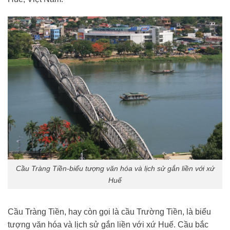
Cầu Tràng Tiền-biểu tượng văn hóa và lịch sử gắn liền với xứ
Huế
Cầu Tràng Tiền, hay còn gọi là cầu Trường Tiền, là biểu
tượng văn hóa và lịch sử gắn liền với xứ Huế. Cầu bắc