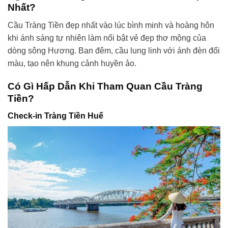
Nhất?
Cầu Tràng Tiền đẹp nhất vào lúc bình minh và hoàng hôn
khi ánh sáng tự nhiên làm nổi bật vẻ đẹp thơ mộng của
dòng sông Hương. Ban đêm, cầu lung linh với ánh đèn đổi
màu, tạo nên khung cảnh huyền ảo.
Có Gì Hấp Dẫn Khi Tham Quan Cầu Tràng
Tiền?
Check-in Tràng Tiền Huế