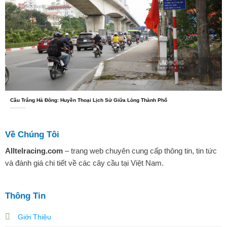
Cầu Trắng Hà Đông: Huyền Thoại Lịch Sử Giữa Lòng Thành Phố
Về Chúng Tôi
Alltelracing.com
– trang web chuyên cung cấp thông tin, tin tức
và đánh giá chi tiết về các cây cầu tại Việt Nam.
Thông Tin
Giới Thiệu