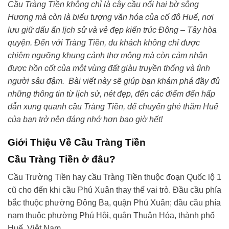
Cầu Tràng Tiền
không chỉ là cây cầu nối hai bờ sông
Hương mà còn là biểu tượng văn hóa của cố đô Huế, nơi
lưu giữ dấu ấn lịch sử và vẻ đẹp kiến trúc Đông – Tây hòa
quyện. Đến với Tràng Tiền, du khách không chỉ được
chiêm ngưỡng khung cảnh thơ mộng mà còn cảm nhận
được hồn cốt của một vùng đất giàu truyền thống và tình
người sâu đậm. Bài viết này sẽ giúp bạn khám phá đầy đủ
những thông tin từ lịch sử, nét đẹp, đến các điểm đến hấp
dẫn xung quanh cầu Tràng Tiền, để chuyến ghé thăm Huế
của bạn trở nên đáng nhớ hơn bao giờ hết!
Giới Thiệu Về Cầu Tràng Tiền
Cầu Tràng Tiền ở đâu?
Cầu Trường Tiền hay cầu Tràng Tiền thuộc đoạn Quốc lộ 1
cũ cho đến khi cầu Phú Xuân thay thế vai trò. Đầu cầu phía
bắc thuộc phường Đông Ba, quận Phú Xuân; đầu cầu phía
nam thuộc phường Phú Hội, quận Thuận Hóa, thành phố
Huế, Việt Nam.