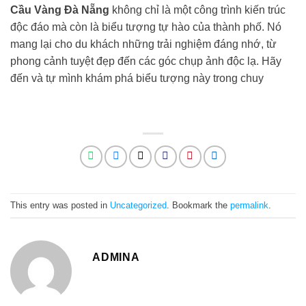
Cầu Vàng Đà Nẵng
không chỉ là một công trình kiến trúc
độc đáo mà còn là biểu tượng tự hào của thành phố. Nó
mang lại cho du khách những trải nghiệm đáng nhớ, từ
phong cảnh tuyệt đẹp đến các góc chụp ảnh độc lạ. Hãy
đến và tự mình khám phá biểu tượng này trong chuy
This entry was posted in
Uncategorized
. Bookmark the
permalink
.
ADMINA