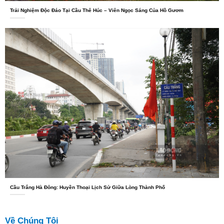
Trải Nghiệm Độc Đáo Tại Cầu Thê Húc – Viên Ngọc Sáng Của Hồ Gươm
Cầu Trắng Hà Đông: Huyền Thoại Lịch Sử Giữa Lòng Thành Phố
Về Chúng Tôi