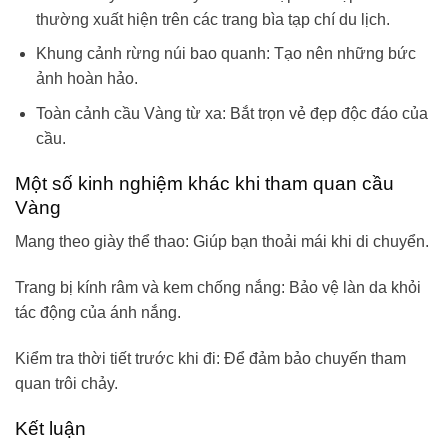
thường xuất hiện trên các trang bìa tạp chí du lịch.
Khung cảnh rừng núi bao quanh: Tạo nên những bức
ảnh hoàn hảo.
Toàn cảnh cầu Vàng từ xa: Bắt trọn vẻ đẹp độc đáo của
cầu.
Một số kinh nghiệm khác khi tham quan cầu
Vàng
Mang theo giày thể thao: Giúp bạn thoải mái khi di chuyển.
Trang bị kính râm và kem chống nắng: Bảo vệ làn da khỏi
tác động của ánh nắng.
Kiểm tra thời tiết trước khi đi: Để đảm bảo chuyến tham
quan trôi chảy.
Kết luận