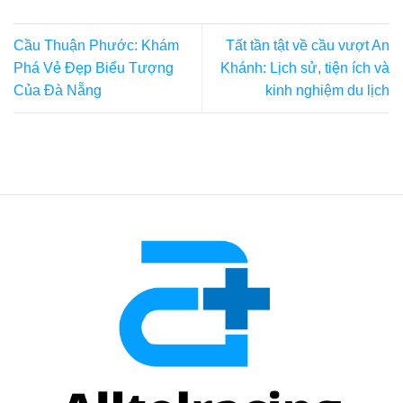
Cầu Thuận Phước: Khám
Tất tần tật về cầu vượt An
Phá Vẻ Đẹp Biểu Tượng
Khánh: Lịch sử, tiện ích và
Của Đà Nẵng
kinh nghiệm du lịch