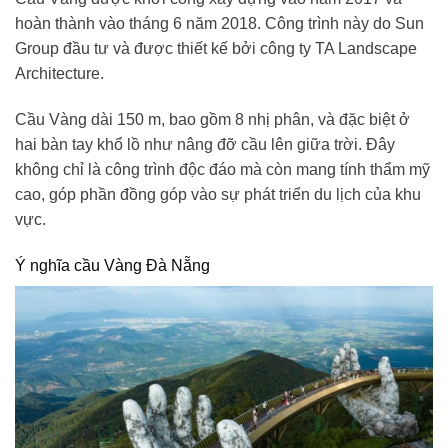
hoàn thành vào tháng 6 năm 2018. Công trình này do Sun
Group đầu tư và được thiết kế bởi công ty TA Landscape
Architecture.
Cầu Vàng dài 150 m, bao gồm 8 nhị phân, và đặc biệt ở
hai bàn tay khổ lồ như nâng đỡ cầu lên giữa trời. Đây
không chỉ là công trình độc đáo mà còn mang tính thẩm mỹ
cao, góp phần đồng góp vào sự phát triển du lịch của khu
vực.
Ý nghĩa cầu Vàng Đà Nẵng