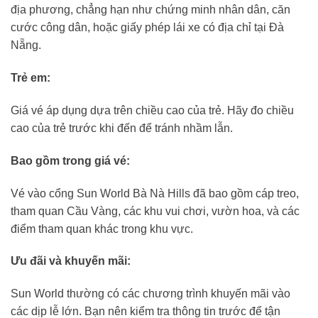
địa phương, chẳng hạn như chứng minh nhân dân, căn
cước công dân, hoặc giấy phép lái xe có địa chỉ tại Đà
Nẵng.
Trẻ em:
Giá vé áp dụng dựa trên chiều cao của trẻ. Hãy đo chiều
cao của trẻ trước khi đến để tránh nhầm lẫn.
Bao gồm trong giá vé:
Vé vào cổng Sun World Bà Nà Hills đã bao gồm cáp treo,
tham quan Cầu Vàng, các khu vui chơi, vườn hoa, và các
điểm tham quan khác trong khu vực.
Ưu đãi và khuyến mãi:
Sun World thường có các chương trình khuyến mãi vào
các dịp lễ lớn. Bạn nên kiểm tra thông tin trước để tận