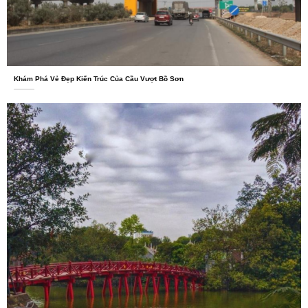
Khám Phá Vẻ Đẹp Kiến Trúc Của Cầu Vượt Bồ Sơn