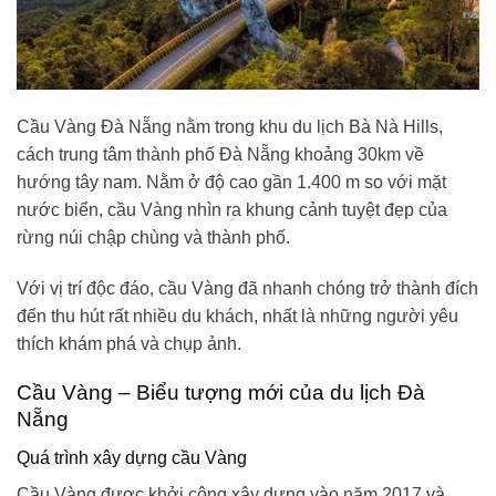
Cầu Vàng Đà Nẵng nằm trong khu du lịch Bà Nà Hills,
cách trung tâm thành phố Đà Nẵng khoảng 30km về
hướng tây nam. Nằm ở độ cao gần 1.400 m so với mặt
nước biển, cầu Vàng nhìn ra khung cảnh tuyệt đẹp của
rừng núi chập chùng và thành phố.
Với vị trí độc đáo, cầu Vàng đã nhanh chóng trở thành đích
đến thu hút rất nhiều du khách, nhất là những người yêu
thích khám phá và chụp ảnh.
Cầu Vàng – Biểu tượng mới của du lịch Đà
Nẵng
Quá trình xây dựng cầu Vàng
Cầu Vàng được khởi công xây dựng vào năm 2017 và