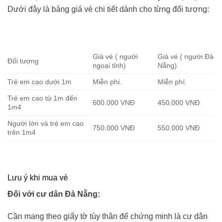
Dưới đây là bảng giá vé chi tiết dành cho từng đối tượng:
Giá vé ( người
Giá vé ( người Đà
Đối tượng
ngoại tỉnh)
Nẵng)
Trẻ em cao dưới 1m
Miễn phí.
Miễn phí.
Trẻ em cao từ 1m đến
600.000 VNĐ
450.000 VNĐ
1m4
Người lớn và trẻ em cao
750.000 VNĐ
550.000 VNĐ
trên 1m4
Lưu ý khi mua vé
Đối với cư dân Đà Nẵng:
Cần mang theo giấy tờ tùy thân để chứng minh là cư dân