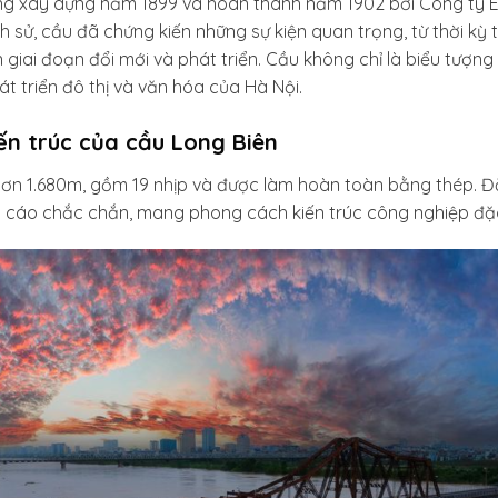
g xây dựng năm 1899 và hoàn thành năm 1902 bởi Công ty Eiffe
lịch sử, cầu đã chứng kiến những sự kiện quan trọng, từ thời kỳ
giai đoạn đổi mới và phát triển. Cầu không chỉ là biểu tượn
t triển đô thị và văn hóa của Hà Nội.
ến trúc của cầu Long Biên
hơn 1.680m, gồm 19 nhịp và được làm hoàn toàn bằng thép. Đặ
t cáo chắc chắn, mang phong cách kiến trúc công nghiệp đặc 