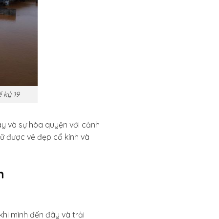
 kỷ 19
ây và sự hòa quyện với cảnh
ữ được vẻ đẹp cổ kính và
n
khi mình đến đây và trải