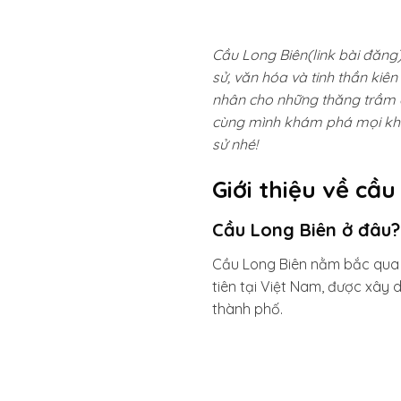
Cầu Long Biên(link bài đăng
sử, văn hóa và tinh thần kiê
nhân cho những thăng trầm củ
cùng mình khám phá mọi khía
sử nhé!
Giới thiệu về cầ
Cầu Long Biên ở đâu?
Cầu Long Biên nằm bắc qua s
tiên tại Việt Nam, được xây 
thành phố.