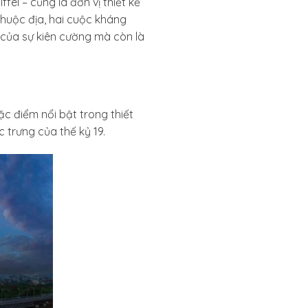
l – cũng là đơn vị thiết kế
 thuộc địa, hai cuộc kháng
g của sự kiên cường mà còn là
c điểm nổi bật trong thiết
trưng của thế kỷ 19.