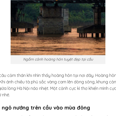
Ngắm cảnh hoàng hôn tuyệt đẹp tại cầu
 câu cảm thán khi nhìn thấy hoàng hôn tại nơi đây. Hoàng hôn
. Khi ánh chiều tà phủ sắc vàng cam lên dòng sông, khung cả
giữa lòng Hà Nội náo nhiệt. Một cảnh cực kì thơ khiến mình c
ử nhé.
, ngô nướng trên cầu vào mùa đông