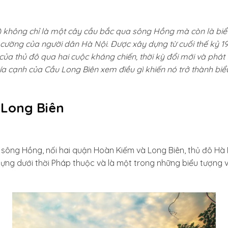
)
không chỉ là một cây cầu bắc qua sông Hồng mà còn là biểu
n cường của người dân Hà Nội. Được xây dựng từ cuối thế kỷ 1
a thủ đô qua hai cuộc kháng chiến, thời kỳ đổi mới và phát 
 cạnh của Cầu Long Biên xem điều gì khiến nó trở thành biểu
u Long Biên
ông Hồng, nối hai quận Hoàn Kiếm và Long Biên, thủ đô Hà 
dựng dưới thời Pháp thuộc và là một trong những biểu tượng v