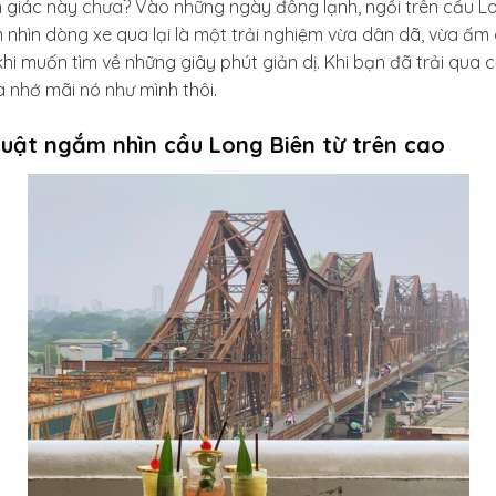
 giác này chưa? Vào những ngày đông lạnh, ngồi trên cầu L
nhìn dòng xe qua lại là một trải nghiệm vừa dân dã, vừa ấm 
hi muốn tìm về những giây phút giản dị. Khi bạn đã trải qua
nhớ mãi nó như mình thôi.
uật ngắm nhìn cầu Long Biên từ trên cao