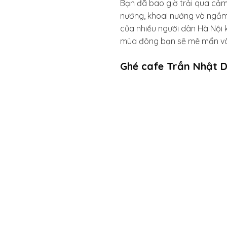
Bạn đã bao giờ trải qua cảm
nướng, khoai nướng và ngắm 
của nhiều người dân Hà Nội k
mùa đông bạn sẽ mê mẩn và 
Ghé cafe Trần Nhật D