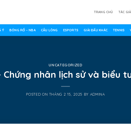
TRANG CHỦ
TÁC GI
 Ý
BÓNG RỔ – NBA
CẦU LÔNG
ESPORTS
GIẢI ĐẤU KHÁC
TENNIS
UNCATEGORIZED
 Chứng nhân lịch sử và biểu 
POSTED ON
THÁNG 2 15, 2025
BY
ADMINA