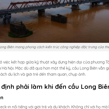
ong Biên mang phong cách kiến trúc công nghiệp đặc trưng của thế
việc kết hợp giữa kỹ thuật xây dựng hiện đại của phương T
 Hà Nội. Mặc dù đã qua hơn một thế kỷ, cầu Long Biên vẫn gi
hách du lịch và giới trẻ đến tham quan, chụp ảnh.
định phải làm khi đến cầu Long Biê
ên
ck-in nổi tiếng với giới trẻ và du khách. Không chỉ với họ mà 