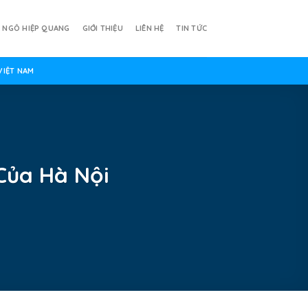
Ả NGÔ HIỆP QUANG
GIỚI THIỆU
LIÊN HỆ
TIN TỨC
VIỆT NAM
Của Hà Nội