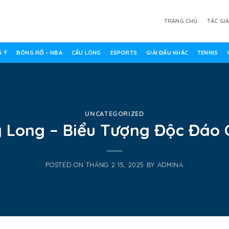
TRANG CHỦ
TÁC GI
 Ý
BÓNG RỔ – NBA
CẦU LÔNG
ESPORTS
GIẢI ĐẤU KHÁC
TENNIS
UNCATEGORIZED
 Long – Biểu Tượng Độc Đáo 
POSTED ON
THÁNG 2 15, 2025
BY
ADMINA