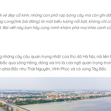
ới vẻ đẹp cổ kính, những con phố rợp bóng cây mà còn ghi dấu
 Long(link bài đăng) là một biểu tượng nổi bật, không chỉ có
ệt. Bài viết này bạn hãy cùng mình khám phá mọi khía cạnh c
 những cây cầu quan trọng nhất của thủ đô Hà Nội, nối liền
 bắc qua sông Hồng, đóng vai trò là cửa ngõ quan trọng tron
ỉnh phía Bắc như Thái Nguyên, Vĩnh Phúc và cả vùng Tây Bắc.