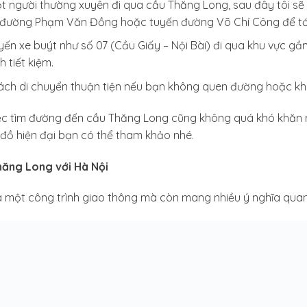
t người thường xuyên đi qua cầu Thăng Long, sau đây tôi sẽ
o đường Phạm Văn Đồng hoặc tuyến đường Võ Chí Công để tớ
yến xe buýt như số 07 (Cầu Giấy – Nội Bài) đi qua khu vực g
h tiết kiệm.
ách di chuyển thuận tiện nếu bạn không quen đường hoặc khô
iệc tìm đường đến cầu Thăng Long cũng không quá khó khăn 
đồ hiện đại bạn có thể tham khảo nhé.
hăng Long với Hà Nội
 một công trình giao thông mà còn mang nhiều ý nghĩa quan 