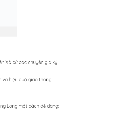
iên Xô cử các chuyên gia kỹ
 và hiệu quả giao thông.
hăng Long một cách dễ dàng: