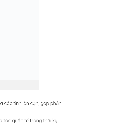
à các tỉnh lân cận, góp phần
p tác quốc tế trong thời kỳ