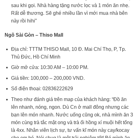
sau khi gọi. Nhà hàng tặng nước lọc và 1 món ăn nhẹ.
Rất dễ thương. Sẽ ghé nhiều lần vì mới mua nhà bên
này rồi hihi”
Ngõ Sài Gòn – Thiso Mall
Địa chỉ: TTTM THISO Mall, 10 Đ. Mai Chí Thọ, P, Tp.
Thủ Đức, Hồ Chí Minh
Giờ mở cửa: 10:30 AM – 10:00 PM.
Giá tiền: 100,000 – 200,000 VND.
Số điện thoại: 02836222629
Theo như đánh giá trên map của khách hàng: “
Đồ ăn
lên nhanh, nóng, ngon. Dù Cn ở mall đông nhưng các
bạn lên món nhanh. Nước uống cũng ok, nhà mình ăn 3
món cùng trà tắc mật ong và trà ổi hồng xí muội hết tổng
là 4xx. Nhân viên lịch sự, tư vấn kĩ món này cay/kocay
cho em bé. Nói chug là một trải nghiệm tốt! Bé mình ăn