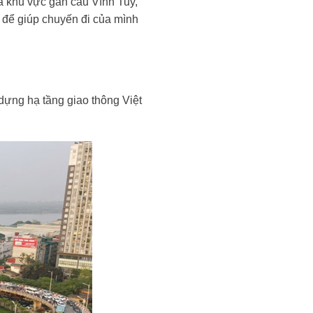
ua khu vực gần cầu Vĩnh Tuy,
 để giúp chuyến đi của mình
dựng hạ tầng giao thông Việt